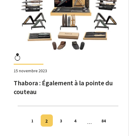
15 novembre 2023
Thabora : Également à la pointe du
couteau
Pagination
2
1
3
4
84
…
des