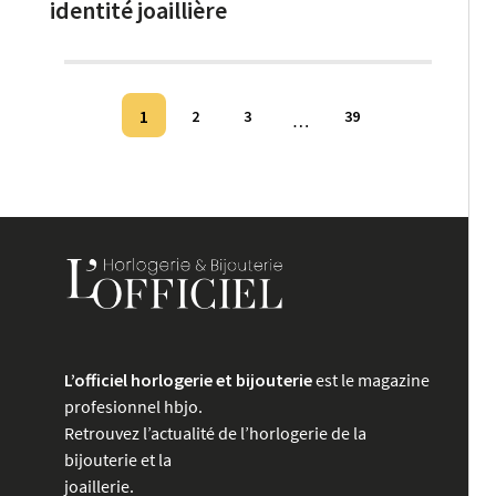
identité joaillière
Pagination
1
2
3
39
…
des
publications
L’officiel horlogerie et bijouterie
est le magazine
profesionnel hbjo.
Retrouvez l’actualité de l’horlogerie de la
bijouterie et la
joaillerie.