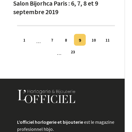
Salon Bijorhca Paris : 6, 7, 8 et 9
septembre 2019
Pagination
9
1
7
8
10
11
…
des
23
…
publications
L’officiel horlogerie et bijouterie
est le magazine
profesionnel hbjo.