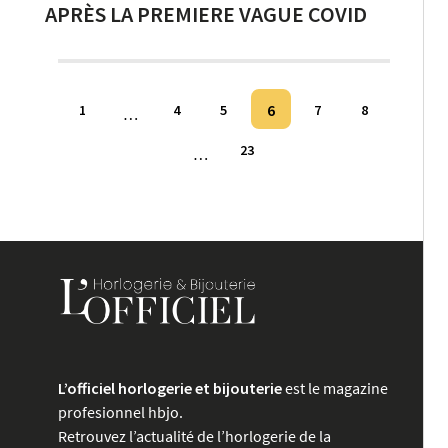
APRÈS LA PREMIERE VAGUE COVID
Pagination
6
1
4
5
7
8
…
des
23
…
publications
L’officiel horlogerie et bijouterie
est le magazine
profesionnel hbjo.
Retrouvez l’actualité de l’horlogerie de la