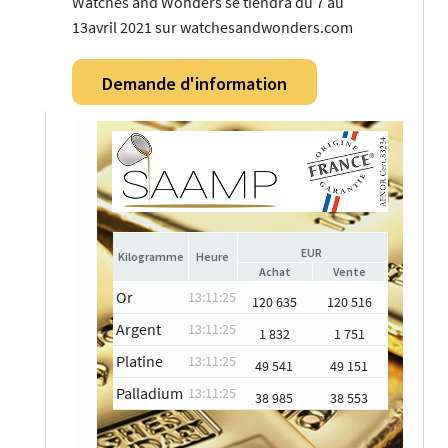
Watches and Wonders se tiendra du 7 au
13avril 2021 sur watchesandwonders.com
Demande d'information
EUR
Heure
Achat
Vente
Or
13:11:25
120 635
120 516
Argent
13:11:25
1 832
1 751
Platine
13:11:25
49 541
49 151
Palladium
13:11:25
38 985
38 553