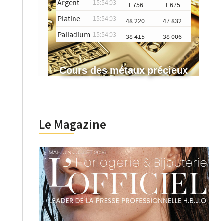
Argent
15:54:03
1 756
1 675
Platine
15:54:03
48 220
47 832
Palladium
15:54:03
38 415
38 006
Cours des métaux précieux
Le Magazine