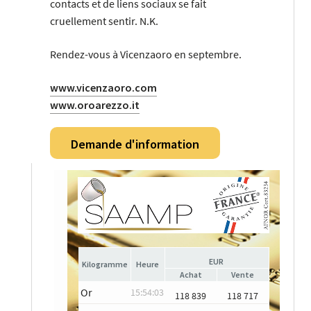
contacts et de liens sociaux se fait
cruellement sentir. N.K.
Rendez-vous à Vicenzaoro en septembre.
www.vicenzaoro.com
www.oroarezzo.it
Demande d'information
EUR
Heure
Achat
Vente
Or
15:54:03
118 839
118 717