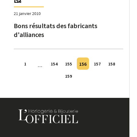
21 janvier 2010
Bons résultats des fabricants
d'alliances
Pagination
156
1
154
155
157
158
…
des
159
publications