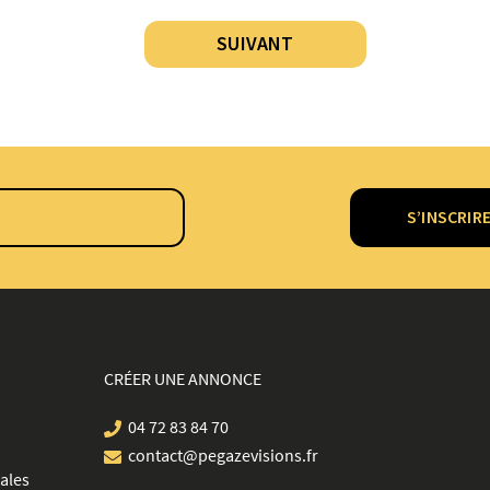
SUIVANT
S’INSCRIR
CRÉER UNE ANNONCE
04 72 83 84 70
contact@pegazevisions.fr
ales