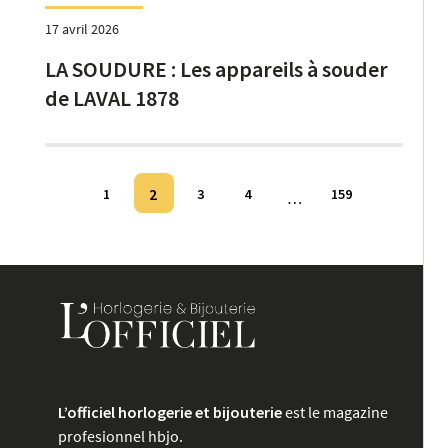
17 avril 2026
LA SOUDURE : Les appareils à souder
de LAVAL 1878
Pagination
2
1
3
4
159
…
des
publications
L’officiel horlogerie et bijouterie
est le magazine
profesionnel hbjo.