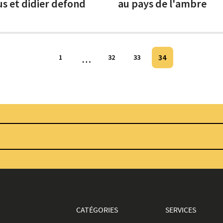
s et didier defond
au pays de l'ambre
34
1
…
32
33
CATÉGORIES
SERVICES