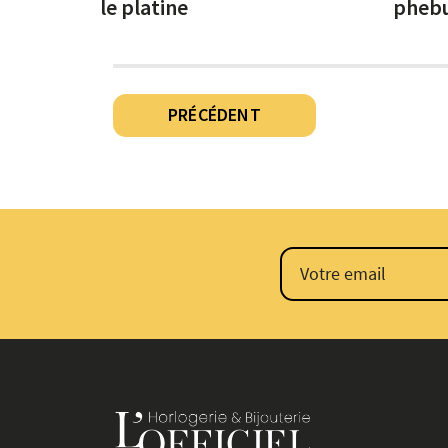
le platine
phebu
Pagination
PRÉCÉDENT
des
publications