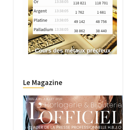
Or
13:38:05
118 821
118 701
Argent
13:38:05
1 762
1 681
Platine
13:38:05
49 142
48 756
Palladium
13:38:05
38 862
38 440
Cours des métaux précieux
Le Magazine