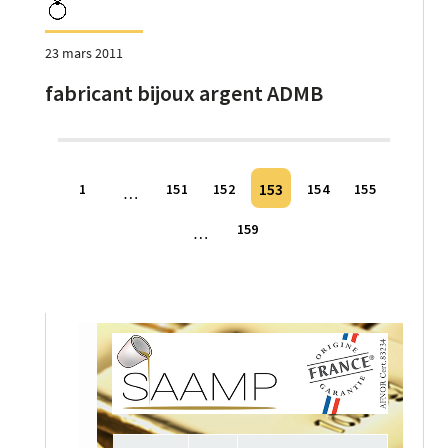
23 mars 2011
fabricant bijoux argent ADMB
Pagination
153
1
151
152
154
155
…
des
159
…
publications