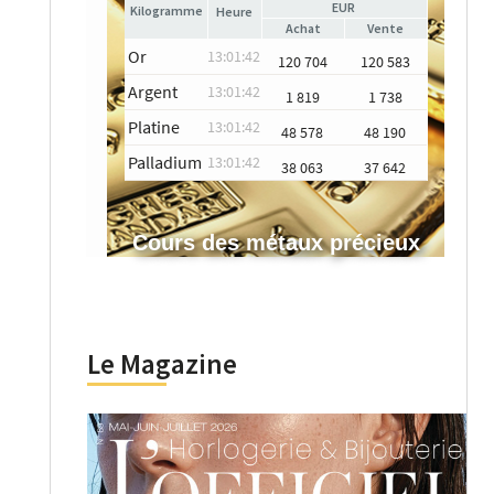
EUR
Heure
Achat
Vente
Or
13:01:42
120 704
120 583
Argent
13:01:42
1 819
1 738
Platine
13:01:42
48 578
48 190
Palladium
13:01:42
38 063
37 642
Cours des métaux précieux
Le Magazine