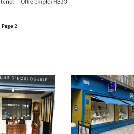
teriel
Offre emploi HBJO
»
Page 2