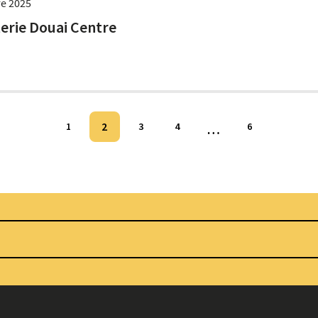
re 2025
terie Douai Centre
2
1
3
4
…
6