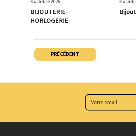
6 octobre 2025
6 octob
BIJOUTERIE-
Bijou
HORLOGERIE-
JOAILLERIE à BELFORT
Pagination
PRÉCÉDENT
des
publications