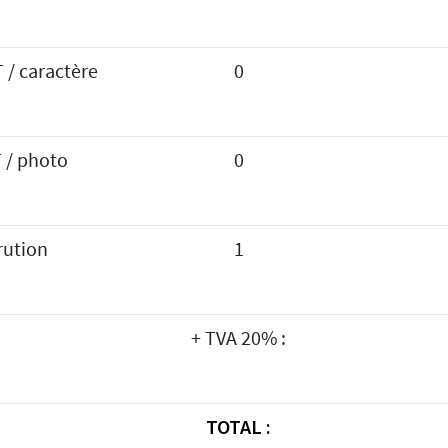
 / caractère
0
 / photo
0
rution
1
+ TVA 20% :
TOTAL :