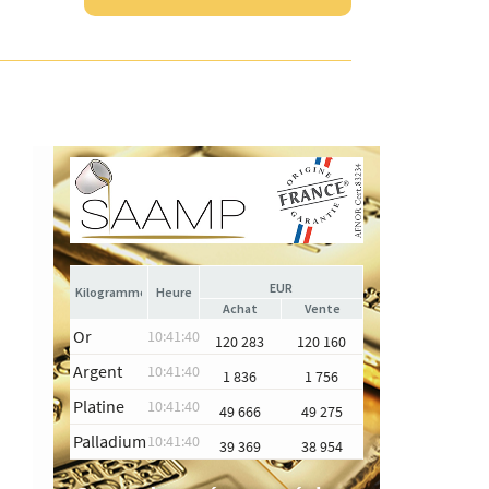
EUR
Heure
Achat
Vente
Or
10:41:40
120 283
120 160
Argent
10:41:40
1 836
1 756
Platine
10:41:40
49 666
49 275
Palladium
10:41:40
39 369
38 954