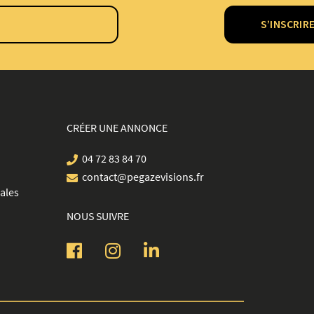
S’INSCRIR
CRÉER UNE ANNONCE
04 72 83 84 70
contact@pegazevisions.fr
ales
NOUS SUIVRE