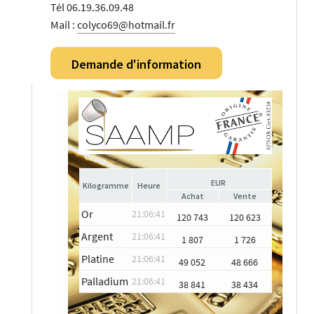
Tél 06.19.36.09.48
Mail :
colyco69@hotmail.fr
Demande d'information
EUR
Heure
Achat
Vente
Or
21:06:41
120 743
120 623
Argent
21:06:41
1 807
1 726
Platine
21:06:41
49 052
48 666
Palladium
21:06:41
38 841
38 434