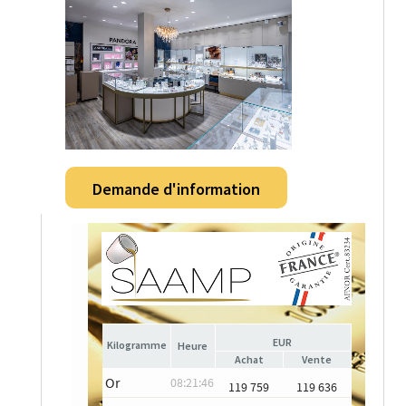
Demande d'information
EUR
Heure
Achat
Vente
Or
08:21:46
119 759
119 636