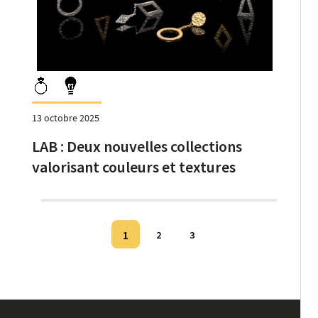
13 octobre 2025
LAB : Deux nouvelles collections
valorisant couleurs et textures
Pagination
1
2
3
des
publications