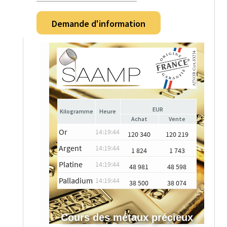
Demande d'information
EUR
Heure
Achat
Vente
Or
14:19:44
120 340
120 219
Argent
14:19:44
1 824
1 743
Platine
14:19:44
48 981
48 598
Palladium
14:19:44
38 500
38 074
Cours des métaux précieux