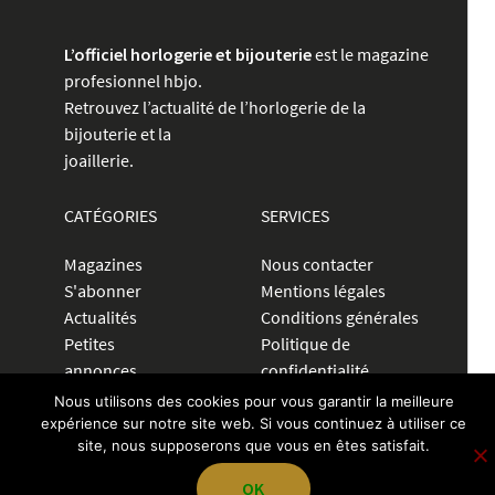
L’officiel horlogerie et bijouterie
est le magazine
profesionnel hbjo.
Retrouvez l’actualité de l’horlogerie de la
bijouterie et la
joaillerie.
CATÉGORIES
SERVICES
Magazines
Nous contacter
S'abonner
Mentions légales
Actualités
Conditions générales
Petites
Politique de
annonces
confidentialité
Communiquer
Nous utilisons des cookies pour vous garantir la meilleure
expérience sur notre site web. Si vous continuez à utiliser ce
site, nous supposerons que vous en êtes satisfait.
CRÉER UNE ANNONCE
OK