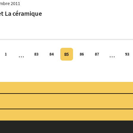
mbre 2011
t La céramique
85
1
…
83
84
86
87
…
93