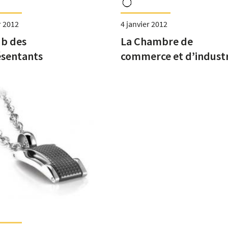
r 2012
4 janvier 2012
ub des
La Chambre de
sentants
commerce et d’industr
de Paris au service des
métiers d’art du luxe 
du patrimoine