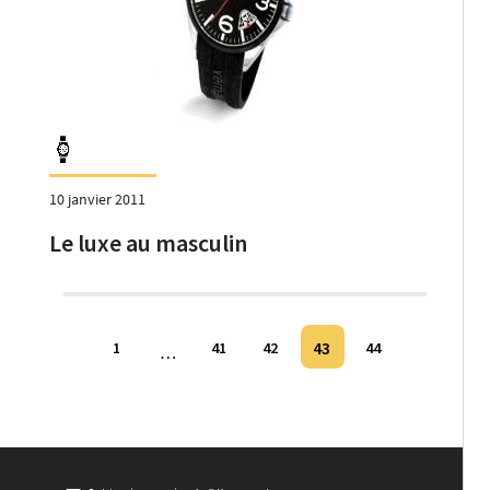
10 janvier 2011
Le luxe au masculin
Pagination
43
1
41
42
44
…
des
publications