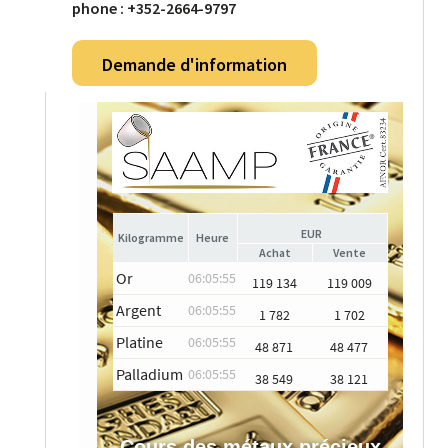
phone : +352-2664-9797
Demande d'information
EUR
Heure
Achat
Vente
Or
06:05:55
119 134
119 009
Argent
06:05:55
1 782
1 702
Platine
06:05:55
48 871
48 477
Palladium
06:05:55
38 549
38 121
Cours des métaux précieux