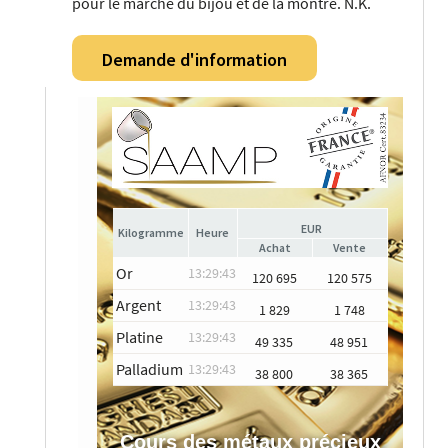
pour le marché du bijou et de la montre. N.K.
Demande d'information
EUR
Heure
Achat
Vente
Or
13:29:43
120 695
120 575
Argent
13:29:43
1 829
1 748
Platine
13:29:43
49 335
48 951
Palladium
13:29:43
38 800
38 365
Cours des métaux précieux