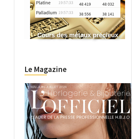
Platine
19:57:33
48 419
48 032
Palladium
19:57:33
38 556
38 141
Cours des métaux précieux
Le Magazine