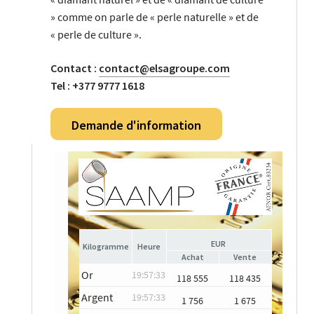
» comme on parle de « perle naturelle » et de
« perle de culture ».
Contact :
contact@elsagroupe.com
Tel : +377 9777 1618
Demande d'information
EUR
Heure
Achat
Vente
Or
19:57:33
118 555
118 435
Argent
19:57:33
1 756
1 675