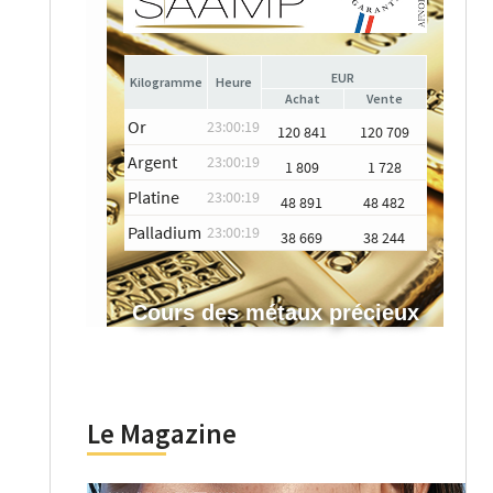
EUR
Heure
Achat
Vente
Or
23:00:19
120 841
120 709
Argent
23:00:19
1 809
1 728
Platine
23:00:19
48 891
48 482
Palladium
23:00:19
38 669
38 244
Cours des métaux précieux
Le Magazine