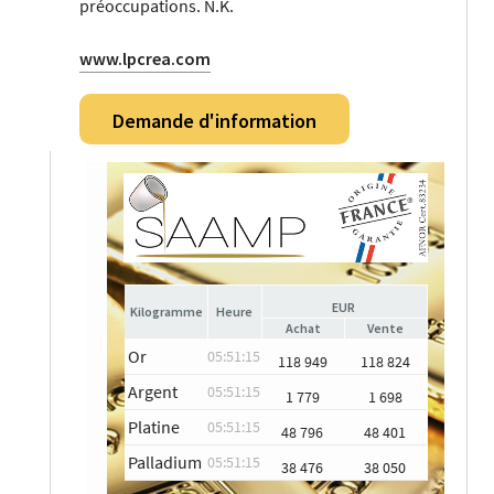
préoccupations. N.K.
www.lpcrea.com
Demande d'information
EUR
Heure
Achat
Vente
Or
05:51:15
118 949
118 824
Argent
05:51:15
1 779
1 698
Platine
05:51:15
48 796
48 401
Palladium
05:51:15
38 476
38 050