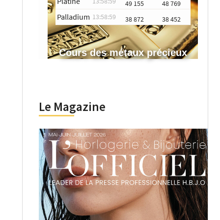
Platine
13:58:59
49 155
48 769
Palladium
13:58:59
38 872
38 452
Cours des métaux précieux
Le Magazine