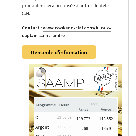
printaniers sera proposée à notre clientèle.
C.N.
Contact :
www.cookson-clal.com/bijoux-
caplain-saint-andre
Demande d'information
EUR
Heure
Achat
Vente
Or
13:58:59
118 773
118 652
Argent
13:58:59
1 760
1 679