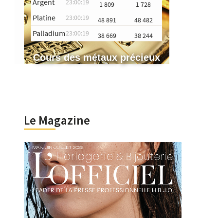
Argent
23:00:19
1 809
1 728
Platine
23:00:19
48 891
48 482
Palladium
23:00:19
38 669
38 244
Cours des métaux précieux
Le Magazine