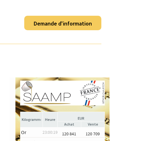
Demande d'information
EUR
Heure
Achat
Vente
Or
23:00:19
120 841
120 709