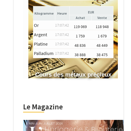
EUR
Heure
Achat
Vente
Or
17:07:42
119 069
118 948
Argent
17:07:42
1 759
1 679
Platine
17:07:42
48 836
48 449
Palladium
17:07:42
38 888
38 475
Cours des métaux précieux
Le Magazine