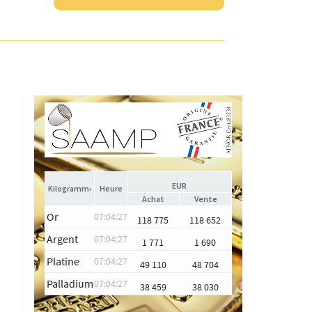
EUR
Heure
Achat
Vente
Or
07:04:27
118 775
118 652
Argent
07:04:27
1 771
1 690
Platine
07:04:27
49 110
48 704
Palladium
07:04:27
38 459
38 030