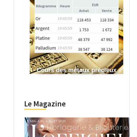
EUR
Heure
Achat
Vente
Or
19:45:59
118 453
118 334
Argent
19:45:59
1 753
1 672
Platine
19:45:59
48 379
47 992
Palladium
19:45:59
38 547
38 124
Cours des métaux précieux
Le Magazine