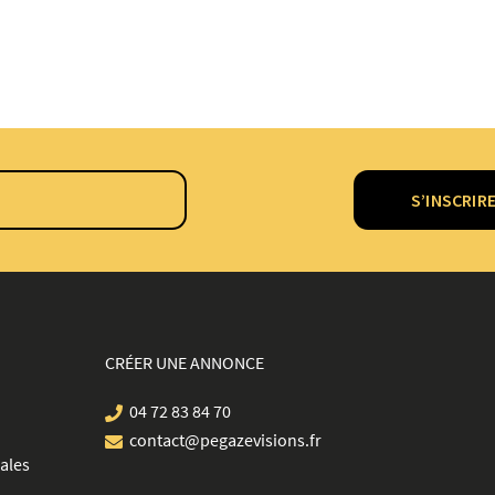
S’INSCRIR
CRÉER UNE ANNONCE
04 72 83 84 70
contact@pegazevisions.fr
ales