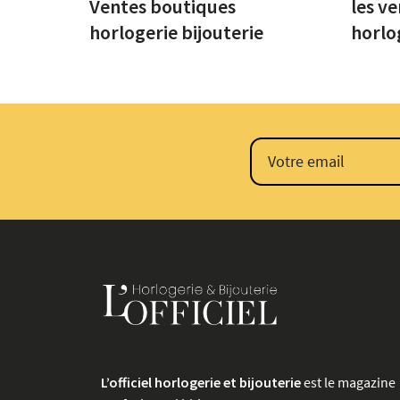
Ventes boutiques
les v
horlogerie bijouterie
horlog
franc
L’officiel horlogerie et bijouterie
est le magazine