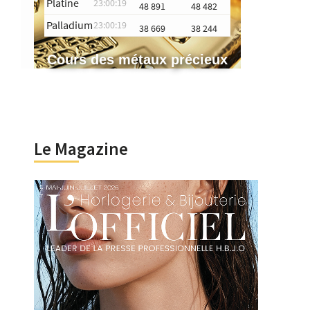
Platine
23:00:19
48 891
48 482
Palladium
23:00:19
38 669
38 244
Cours des métaux précieux
Le Magazine