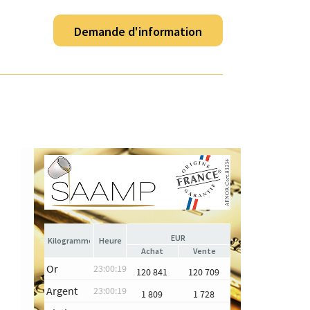
Demande d'information
EUR
Heure
Achat
Vente
Or
23:00:19
120 841
120 709
Argent
23:00:19
1 809
1 728