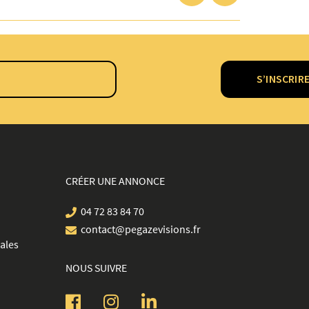
S’INSCRIR
CRÉER UNE ANNONCE
04 72 83 84 70
contact@pegazevisions.fr
ales
NOUS SUIVRE