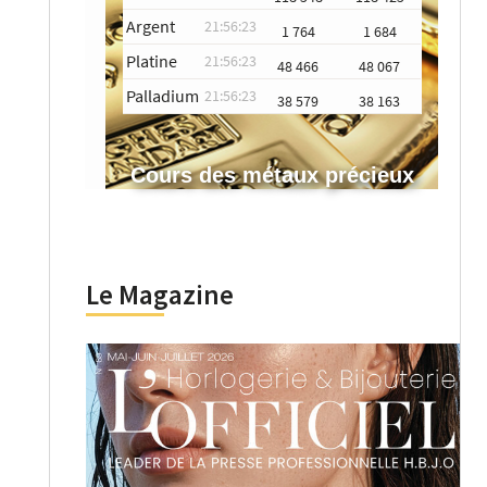
Argent
21:56:23
1 764
1 684
Platine
21:56:23
48 466
48 067
Palladium
21:56:23
38 579
38 163
Cours des métaux précieux
Le Magazine