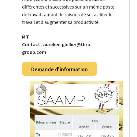
différentes et successives sur un même poste
de travail : autant de raisons de se faciliter le
travail et d’augmenter sa productivité.
M.T.
Contact :
aurelien.guillier@tbrp-
group.com
Demande d'information
EUR
Heure
Achat
Vente
Or
21:56:23
118 548
118 425