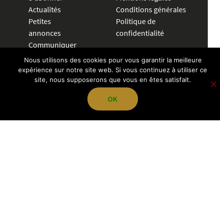
Actualités
Conditions générales
Petites
Politique de
annonces
confidentialité
Communiquer
Nous utilisons des cookies pour vous garantir la meilleure
CRÉER UNE ANNONCE
expérience sur notre site web. Si vous continuez à utiliser ce
site, nous supposerons que vous en êtes satisfait.
04 72 83 84 70
OK
contact@pegazevisions.fr
NOUS SUIVRE
L'Officiel HB | Copyright Ⓒ 2026 | Pegaze Visions