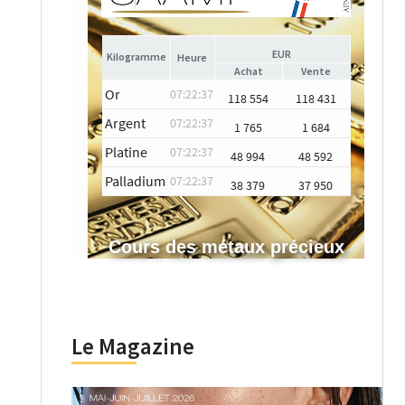
EUR
Heure
Achat
Vente
Or
07:22:37
118 554
118 431
Argent
07:22:37
1 765
1 684
Platine
07:22:37
48 994
48 592
Palladium
07:22:37
38 379
37 950
Cours des métaux précieux
Le Magazine