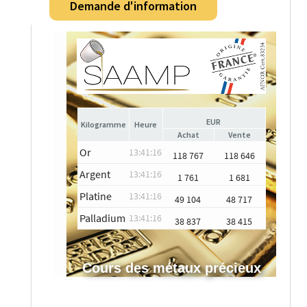
Demande d'information
EUR
Heure
Achat
Vente
Or
13:41:16
118 767
118 646
Argent
13:41:16
1 761
1 681
Platine
13:41:16
49 104
48 717
Palladium
13:41:16
38 837
38 415
Cours des métaux précieux