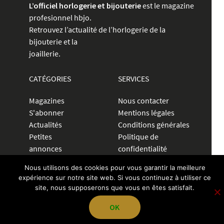
L’officiel horlogerie et bijouterie
est le magazine
profesionnel hbjo.
Retrouvez l’actualité de l’horlogerie de la
bijouterie et la
joaillerie.
CATÉGORIES
SERVICES
Magazines
Nous contacter
S'abonner
Mentions légales
Actualités
Conditions générales
Petites
Politique de
annonces
confidentialité
Communiquer
Nous utilisons des cookies pour vous garantir la meilleure
expérience sur notre site web. Si vous continuez à utiliser ce
CRÉER UNE ANNONCE
site, nous supposerons que vous en êtes satisfait.
OK
04 72 83 84 70
contact@pegazevisions.fr