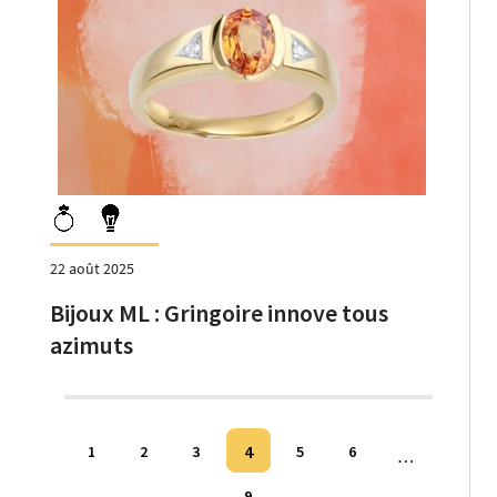
22 août 2025
Bijoux ML : Gringoire innove tous
azimuts
Pagination
4
1
2
3
5
6
…
des
9