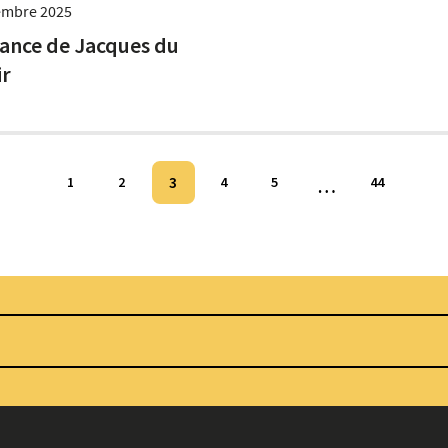
embre 2025
gance de Jacques du
r
3
1
2
4
5
…
44