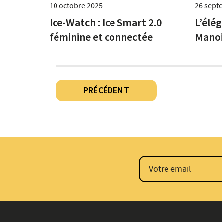
10 octobre 2025
26 sept
Ice-Watch : Ice Smart 2.0
L’élé
féminine et connectée
Manoi
Pagination
PRÉCÉDENT
des
publications