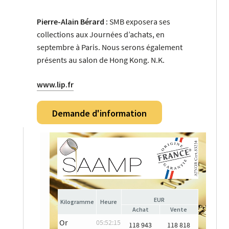
Pierre-Alain Bérard :
SMB exposera ses
collections aux Journées d’achats, en
septembre à Paris. Nous serons également
présents au salon de Hong Kong. N.K.
www.lip.fr
Demande d'information
EUR
Heure
Achat
Vente
Or
05:52:15
118 943
118 818