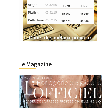
Argent
05:52:15
1 778
1 698
Platine
05:52:15
48 763
48 369
Palladium
05:52:15
38 473
38 046
Cours des métaux précieux
Le Magazine