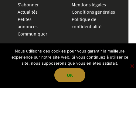
S'abonner
Mentions légales
Actualités
Conditions générales
Petites
Politique de
annonces
confidentialité
Communiquer
CRÉER UNE ANNONCE
Nous utilisons des cookies pour vous garantir la meilleure
expérience sur notre site web. Si vous continuez à utiliser ce
04 72 83 84 70
site, nous supposerons que vous en êtes satisfait.
contact@pegazevisions.fr
OK
NOUS SUIVRE