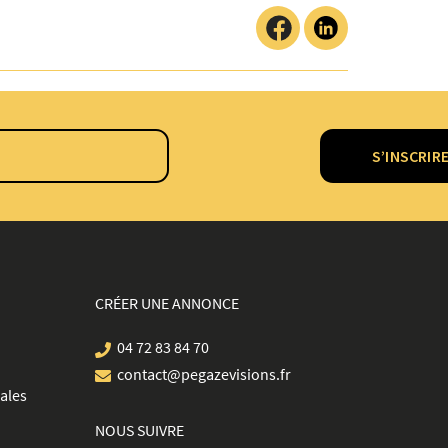
S’INSCRIR
CRÉER UNE ANNONCE
04 72 83 84 70
contact@pegazevisions.fr
ales
NOUS SUIVRE