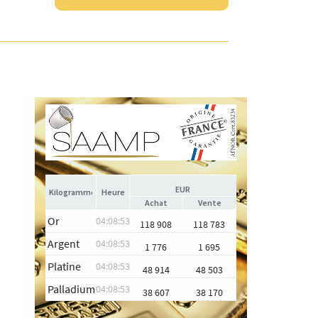
EUR
Heure
Achat
Vente
Or
04:08:53
118 908
118 783
Argent
04:08:53
1 776
1 695
Platine
04:08:53
48 914
48 503
Palladium
04:08:53
38 607
38 170