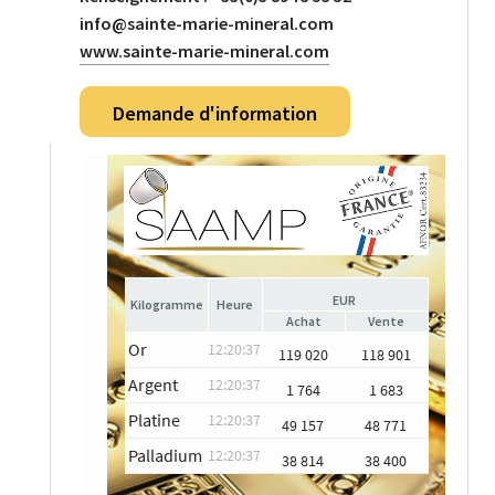
info@sainte-marie-mineral.com
www.sainte-marie-mineral.com
Demande d'information
EUR
Heure
Achat
Vente
Or
12:20:37
119 020
118 901
Argent
12:20:37
1 764
1 683
Platine
12:20:37
49 157
48 771
Palladium
12:20:37
38 814
38 400