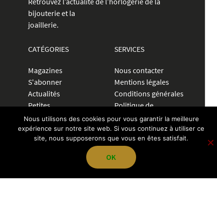
Retrouvez l’actualité de l’horlogerie de la
bijouterie et la
joaillerie.
CATÉGORIES
SERVICES
Magazines
Nous contacter
S'abonner
Mentions légales
Actualités
Conditions générales
Petites
Politique de
annonces
confidentialité
Nous utilisons des cookies pour vous garantir la meilleure
Communiquer
expérience sur notre site web. Si vous continuez à utiliser ce
site, nous supposerons que vous en êtes satisfait.
CRÉER UNE ANNONCE
OK
04 72 83 84 70
contact@pegazevisions.fr
NOUS SUIVRE