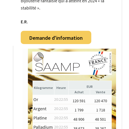
bijouterie fantaisie qui a atteint en 2024 « la
stabilité ».
E.R.
Demande d'information
EUR
Heure
Achat
Vente
Or
20:22:55
120 591
120 470
Argent
20:22:55
1 799
1 718
Platine
20:22:55
48 906
48 501
Palladium
20:22:55
38 673
38 267