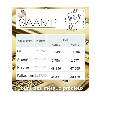
EUR
Heure
Achat
Vente
Or
22:37:40
118 433
118 309
Argent
22:37:40
1 758
1 677
Platine
22:37:40
48 356
47 965
Palladium
22:37:40
38 561
38 129
Cours des métaux précieux