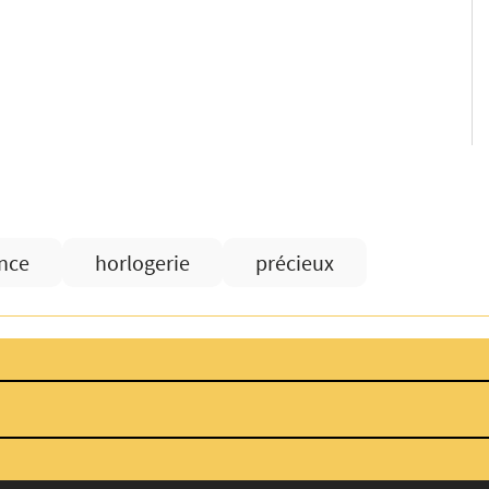
nce
horlogerie
précieux