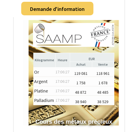
Demande d'information
EUR
Heure
Achat
Vente
Or
17:06:27
119 081
118 961
Argent
17:06:27
1 758
1 678
Platine
17:06:27
48 872
48 485
Palladium
17:06:27
38 940
38 529
Cours des métaux précieux