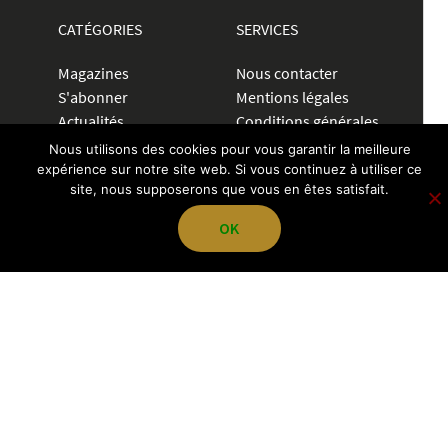
CATÉGORIES
SERVICES
Magazines
Nous contacter
S'abonner
Mentions légales
Actualités
Conditions générales
Petites
Politique de
Nous utilisons des cookies pour vous garantir la meilleure
annonces
confidentialité
expérience sur notre site web. Si vous continuez à utiliser ce
site, nous supposerons que vous en êtes satisfait.
Communiquer
OK
CRÉER UNE ANNONCE
04 72 83 84 70
contact@pegazevisions.fr
NOUS SUIVRE