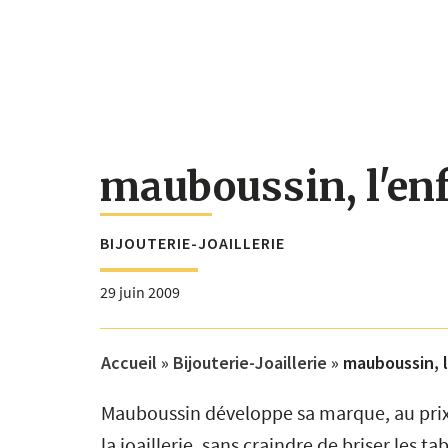
mauboussin, l'enfa
BIJOUTERIE-JOAILLERIE
29 juin 2009
Accueil
»
Bijouterie-Joaillerie
»
mauboussin, l'
Mauboussin développe sa marque, au prix 
la joaillerie, sans craindre de briser les 