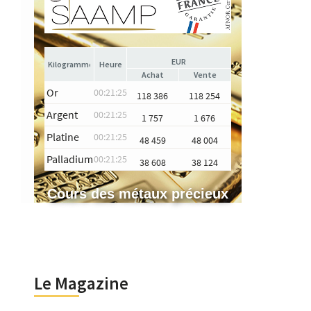
EUR
Heure
Achat
Vente
Or
00:21:25
118 386
118 254
Argent
00:21:25
1 757
1 676
Platine
00:21:25
48 459
48 004
Palladium
00:21:25
38 608
38 124
Cours des métaux précieux
Le Magazine