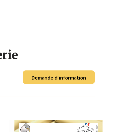
erie
Demande d'information