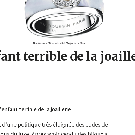
nt terrible de la joaill
enfant terrible de la joaillerie
d’une politique très éloignée des codes de
tabous du luxe. Après avoir vendu des bijoux à