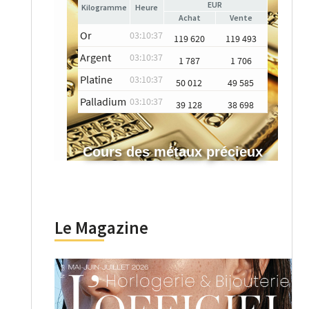
EUR
Heure
Achat
Vente
Or
03:10:37
119 620
119 493
Argent
03:10:37
1 787
1 706
Platine
03:10:37
50 012
49 585
Palladium
03:10:37
39 128
38 698
Cours des métaux précieux
Le Magazine