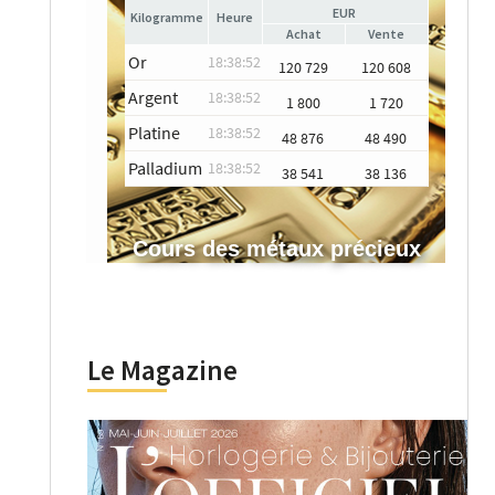
EUR
Heure
Achat
Vente
Or
18:38:52
120 729
120 608
Argent
18:38:52
1 800
1 720
Platine
18:38:52
48 876
48 490
Palladium
18:38:52
38 541
38 136
Cours des métaux précieux
Le Magazine