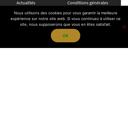
Actualités
Conditions générales
Petites
Politique de
Nous utilisons des cookies pour vous garantir la meilleure
annonces
confidentialité
expérience sur notre site web. Si vous continuez à utiliser ce
Communiquer
site, nous supposerons que vous en êtes satisfait.
OK
CRÉER UNE ANNONCE
04 72 83 84 70
contact@pegazevisions.fr
NOUS SUIVRE
L'Officiel HB | Copyright Ⓒ 2026 | Pegaze Visions