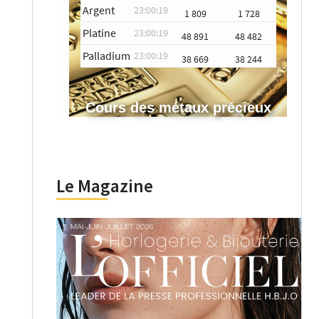
Argent
23:00:19
1 809
1 728
Platine
23:00:19
48 891
48 482
Palladium
23:00:19
38 669
38 244
Cours des métaux précieux
Le Magazine